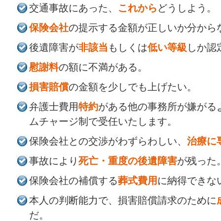
交通事故にあった、
これから
どうしよう。
保険会社
の提示する金額が正しいか分から
後遺障害が
非該当
もしくは
低い等級
しか認
慰謝料
の額に不満がある。
損害賠償
の金額を少しでも上げたい。
弁護士費用
特約
がある他の事務所が嫌がる
ムチャージ制で受任いたします。
保険会社との交渉がわずらわしい、
治療に
事故により
死亡・重度の後遺障害
が残った
保険会社の補償する
葬式費用
に納得できな
本人の判断能力で、損害賠償請求のために
だ。