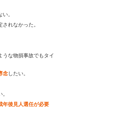
ない。
定されなかった。
ような物損事故でもタイ
専念
したい。
。
い。
成年後見人選任が必要