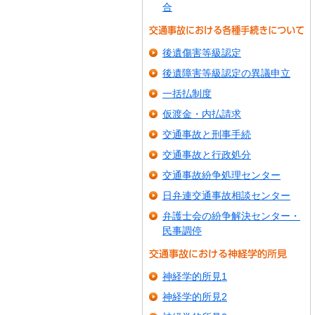
合
後遺傷害等級認定
後遺障害等級認定の異議申立
一括払制度
仮渡金・内払請求
交通事故と刑事手続
交通事故と行政処分
交通事故紛争処理センター
日弁連交通事故相談センター
弁護士会の紛争解決センター・
民事調停
神経学的所見1
神経学的所見2