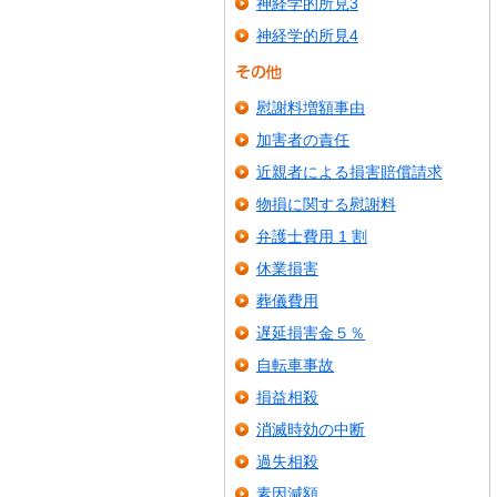
神経学的所見3
神経学的所見4
慰謝料増額事由
加害者の責任
近親者による損害賠償請求
物損に関する慰謝料
弁護士費用 1 割
休業損害
葬儀費用
遅延損害金５％
自転車事故
損益相殺
消滅時効の中断
過失相殺
素因減額